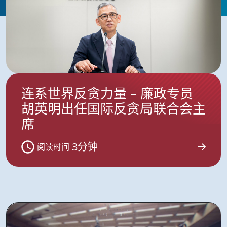
连系世界反贪力量 – 廉政专员
胡英明出任国际反贪局联合会主
席
3分钟
阅读时间