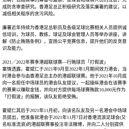
成防贪审查研究。香港足总正积极研究及落实廉署的建议，以
减低相关程序的贪污风险。
廉署近年持续为香港足总职员及各级足球比赛相关人员提供诚
信培训，为球员、教练、球证及球会管理人员等举办讲座，讲
解《防止贿赂条例》，宣扬公平竞赛信息，提升他们的反贪意
识及能力。
2021╱2022年赛季港超联球赛—行贿球员「打假波」
案情透露，霍斌仁于2021年9月至2022年1月期间效力港会，当
时港会参与由香港足总主办的港超联球赛。他于2021年10月底
向一名担任中场球员的港会队友提议，一起操纵港会在该赛季
的赛果以赚取金钱，并向对方提供每场球赛贿款10,000元作为
「打假波」的报酬，该队友拒绝受贿。
霍斌仁其后于2021年11月初，向该名队友及另一名港会中场球
员提出，他准备就港会于2021年11月7日对香港流浪足球会(又
名标准流浪)的港超联赛事投注非法赌博，并向二人分别提供