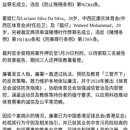
益罪名成立，违反《防止贿赂条例》第9(2)(a)条。
霍斌仁与Luciano Silva Da Silva，38岁，中西区康乐体育会(中
西区体育会)时任后卫；及「艇仔」Waheed Mohammad，29
岁，另被裁定两项串谋赌博时作弊罪名成立，违反《赌博条
例》第16(1)(a)条和《刑事罪行条例》第159A条。
裁判官余俊翔将案件押后至5月29日判刑，以待索取三名被告
的背景报告，期间三人还押惩教署看管。
廉署发言人指，廉署一直透过执法、预防及教育「三管齐下」
的反贪策略，致力维护本地体坛廉洁，并于2024年推出《体育
总会诚信防贪指南》，协助体育总会加强诚信管治及内部管
控，涵盖运动员及教练等持份者的操守要求、以应用科技推动
体育赛事的诚信及公平等范畴。
因应个案揭示的情况，廉署已为中国香港足球总会(香港足总)
检视其行为守则及相关指引，并已就其业务中贪污风险较高的
范畴，包括赛事的筹备与监察、足球会和球赛人员的注册，完