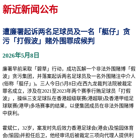
新近新闻公布
遭廉署起诉两名足球员及一名「艇仔」贪
污「打假波」赌外围罪成候判
2026年5月8日
廉署早前采取「碧草」行动，成功瓦解一个非法外围赌博「假
波」贪污集团，并落案起诉两名足球员及一名外围赌注中介人
(俗称「艇仔」)。三人今日(5月8日)在西九龙裁判法院被裁定
罪名成立，涉及在2021至2023年两个赛季行贿足球员「打假
波」，操纵三支足球队在香港超级联赛(港超联)及香港甲组足
球联赛(港甲)多场赛事的结果，以便集团成员在非法外围赌博
中获利。
霍斌仁，32岁，案发时先后效力香港足球会(港会)及愉园体育
会(愉园)并担任后卫，他经审讯后被裁定三项向代理人提供利