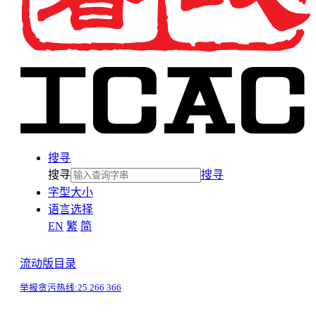
搜寻
搜寻
搜寻
字型大小
语言选择
EN
繁
简
流动版目录
举报贪污热线:
25 266 366