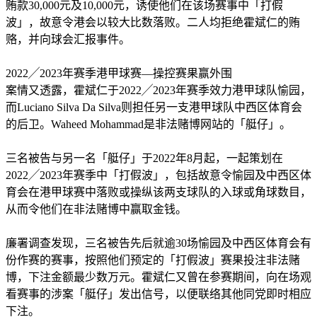
贿款30,000元及10,000元，诱使他们在该场赛事中「打假
波」，故意令港会以较大比数落败。二人均拒绝霍斌仁的贿
赂，并向球会汇报事件。
2022╱2023年赛季港甲球赛—操控赛果赢外围
案情又透露，霍斌仁于2022╱2023年赛季效力港甲球队愉园，
而Luciano Silva Da Silva则担任另一支港甲球队中西区体育会
的后卫。Waheed Mohammad是非法赌博网站的「艇仔」。
三名被告与另一名「艇仔」于2022年8月起，一起策划在
2022╱2023年赛季中「打假波」，包括故意令愉园及中西区体
育会在港甲球赛中落败或操纵该两支球队的入球或角球数目，
从而令他们在非法赌博中赢取金钱。
廉署调查发现，三名被告先后就逾30场愉园及中西区体育会有
份作赛的赛事，按照他们预定的「打假波」赛果投注非法赌
博，下注金额最少数万元。霍斌仁又曾在参赛期间，向在场观
看赛事的涉案「艇仔」发出信号，以便联络其他同党即时相应
下注。