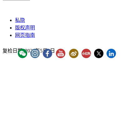
私隐
版权声明
网页指南
复检日期:
2026年5月8日
YouTube - ICAC Channel
「香港廉政公署」WeChat 官方帐号
"香港廉政公署 Hong Kong ICAC" Instagram
"香港廉政公署 Hong Kong ICAC" Faceb
廉署微博
廉署小紅書
廉署X
香港廉政