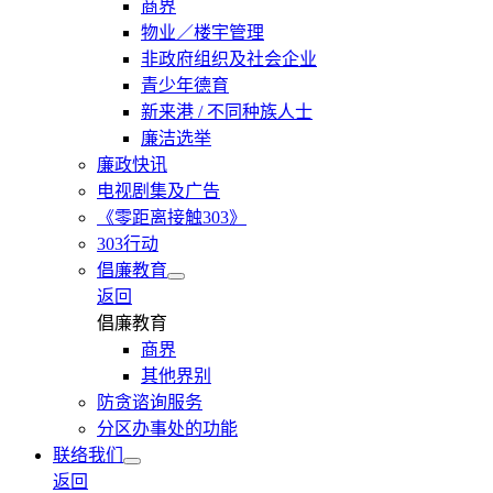
商界
物业／楼宇管理
非政府组织及社会企业
青少年德育
新来港 / 不同种族人士
廉洁选举
廉政快讯
电视剧集及广告
《零距离接触303》
303行动
倡廉教育
返回
倡廉教育
商界
其他界别
防贪谘询服务
分区办事处的功能
联络我们
返回