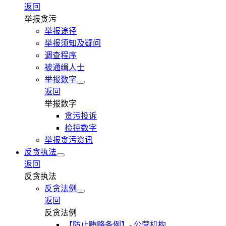
返回
举报贪污
举报途径
举报须知及疑问
调查程序
被通缉人士
举报数字
返回
举报数字
贪污投诉
检控数字
举报贪污资讯
反贪执法
返回
反贪执法
反贪法例
返回
反贪法例
【防止贿赂条例】- 公营机构