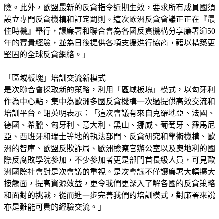
險。此外，歐盟最新的反貪指令近期生效，要求所有成員國須
設立專門反貪機構和訂定罰則。這次歐洲反貪會議正正在『最
佳時機』舉行，讓廉署和聯合會為各國反貪機構分享廉署逾50
年的寶貴經驗，並為日後提供各項支援進行協商，藉以構築更
堅固的全球反貪網絡。」
「區域板塊」培訓交流新模式
是次聯合會採取新的策略，利用「區域板塊」模式，以匈牙利
作為中心點，集中為歐洲多國反貪機構一次過提供高效交流和
培訓平台。胡英明表示：「這次會議有來自克羅地亞、法國、
德國、希臘、匈牙利、意大利、黑山、挪威、葡萄牙、羅馬尼
亞、西班牙和瑞士等地的執法部門、反貪研究和學術機構、歐
洲的智庫、歐盟反欺詐局、歐洲檢察官辦公室以及奧地利的國
際反腐敗學院參加，不少參加者更是部門首長級人員，可見歐
洲國際社會對是次會議的重視。是次會議不僅讓廉署大幅擴大
接觸面，提高資源效益，更令我們更深入了解各國的反貪策略
和面對的挑戰，從而進一步完善我們的培訓模式，對廉署來說
亦是難能可貴的經驗交流。」