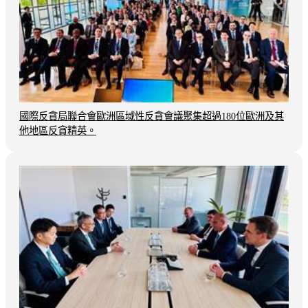
國際反貪局聯合會歐洲區域性反貪會議聚集超過180位歐洲及其
他地區反貪精英。