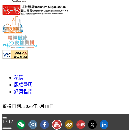
私隱
版權聲明
網頁指南
覆檢日期:
2026年5月18日
1
/
12
YouTube - ICAC Channel
「香港廉政公署」WeChat 官方帳號
"香港廉政公署 Hong Kong ICAC" Instagram
"香港廉政公署 Hong Kong ICAC" Faceb
廉署微博
廉署小紅書
廉署X
香港廉政