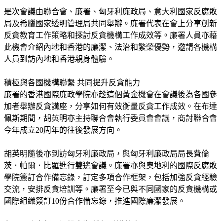
是次會議由聯合會、廉署、匈牙利廉政局、意大利國家反腐敗
局及希臘國家透明管理局共同舉辦。廉署代表在會上分享創新
反貪教育工作策略和探討反貪機構工作成效等。廉署人員亦藉
此機會介紹內地和香港的廉潔、法治和繁榮優勢，邀請各機構
人員到訪內地和香港親身體驗。
積極與各國機構聯繫 共同提升反貪能力
廉署的香港國際廉政學院亦趁這個黃金機會在會議後為各國參
加者舉辦反貪講座，分享如何有效衡量反貪工作成效。在布達
佩斯期間，胡英明亦主持聯合會執行委員會會議，商討聯合會
今年成立20周年的往後發展方向。
胡英明隨後亦到訪匈牙利廉政局，與匈牙利廉政局局長費倫
茨．帕爾．比羅進行雙邊會議。廉署亦與奧地利的國際反腐敗
學院簽訂合作備忘錄，訂定多項合作框架，包括加強反貪經驗
交流，安排反貪培訓等。廉署至今已與不同國家的反貪機構或
國際組織簽訂10份合作備忘錄，推進國際廉潔發展。