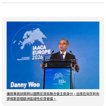
廉政專員胡英明以國際反貪局聯合會主席身分，出席在匈牙利布
達佩斯首個歐洲區域性反貪會議。