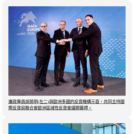
廉政專員胡英明(左二)與歐洲多國的反貪機構元首，共同主持國
際反貪局聯合會歐洲區域性反貪會議開幕禮。