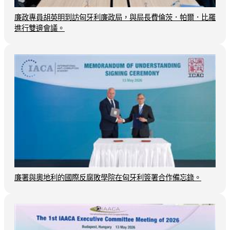
廉政專員胡英明到訪匈牙利廉政局，與局長費倫茨．帕爾．比羅
進行雙邊會議。
廉署與奧地利的國際反腐敗學院在匈牙利簽署合作備忘錄。