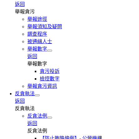
返回
舉報貪污
舉報途徑
舉報須知及疑問
調查程序
被通緝人士
舉報數字
返回
舉報數字
貪污投訴
檢控數字
舉報貪污資訊
反貪執法
返回
反貪執法
反貪法例
返回
反貪法例
【防止賄賂條例】- 公營機構