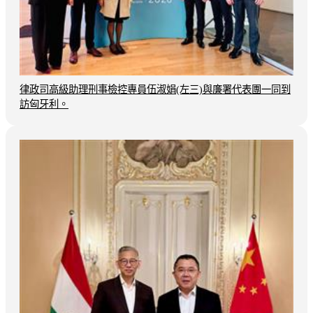
律政司高級助理刑事檢控專員伍淑娟(左三)與廉署代表團一同到
訪匈牙利。