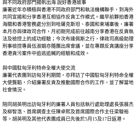
與不同政府部門揚帆出海 說好香港故事
廉署近年亦積極與香港不同政府部門和執法機構聯手，到海外
共同宣揚和分享香港互相協作反貪工作模式。繼早前夥拍香港
海關和香港警務處分別到哈薩克斯坦、泰國和柬埔寨後，廉署
本月亦與律政司合作，月初剛完成前往越南分享香港在反貪執
法及檢控上的成功經驗；今次布達佩斯之行，律政司高級助理
刑事檢控專員伍淑娟亦隨團出席會議，並在專題反貪講座分享
香港貪污案件中追逃追贓的經驗和成效。
與中國駐匈牙利特命全權大使交流
廉署代表團到訪匈牙利期間，亦拜訪了中國駐匈牙利特命全權
大使龔韜，介紹廉署反貪及推動國際合作的工作，並了解當地
社會情況。
陪同胡英明出訪匈牙利的廉署人員包括執行處助理處長張展杰
及柳智浩、首席調查主任陳卓熙及首席國際合作主任梁駿裕
等。胡英明及其他代表團成員已先後於5月15及17日返港。