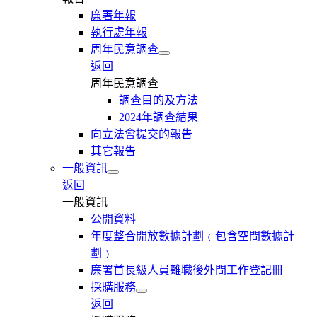
廉署年報
執行處年報
周年民意調查
返回
周年民意調查
調查目的及方法
2024年調查結果
向立法會提交的報告
其它報告
一般資訊
返回
一般資訊
公開資料
年度整合開放數據計劃﹙包含空間數據計
劃﹚
廉署首長級人員離職後外間工作登記冊
採購服務
返回