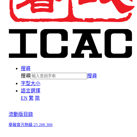
搜尋
搜尋
搜尋
字型大小
語言選擇
EN
繁
简
流動版目錄
舉報貪污熱線:
25 266 366