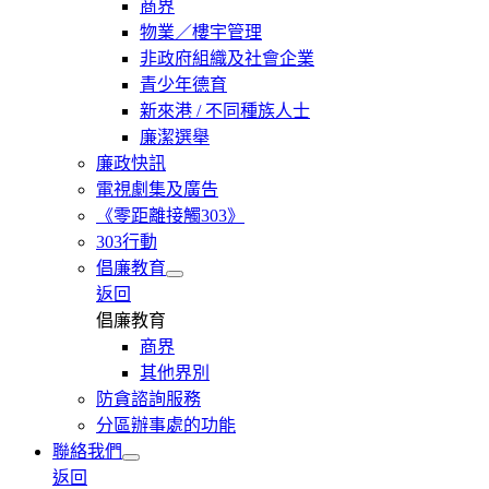
商界
物業／樓宇管理
非政府組織及社會企業
青少年德育
新來港 / 不同種族人士
廉潔選舉
廉政快訊
電視劇集及廣告
《零距離接觸303》
303行動
倡廉教育
返回
倡廉教育
商界
其他界別
防貪諮詢服務
分區辦事處的功能
聯絡我們
返回