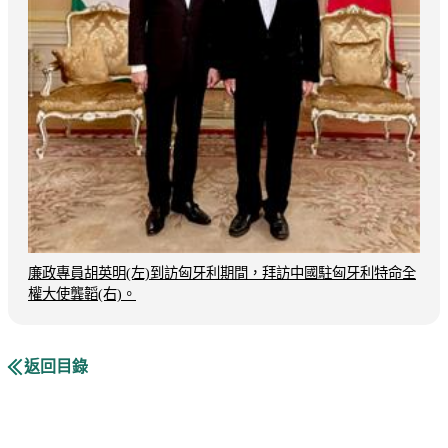
廉政專員胡英明(左)到訪匈牙利期間，拜訪中國駐匈牙利特命全
權大使龔韜(右)。
返回目錄