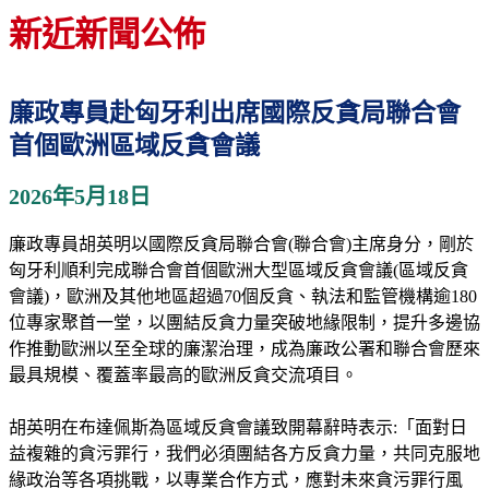
新近新聞公佈
廉政專員赴匈牙利出席國際反貪局聯合會
首個歐洲區域反貪會議
2026年5月18日
廉政專員胡英明以國際反貪局聯合會(聯合會)主席身分，剛於
匈牙利順利完成聯合會首個歐洲大型區域反貪會議(區域反貪
會議)，歐洲及其他地區超過70個反貪、執法和監管機構逾180
位專家聚首一堂，以團結反貪力量突破地緣限制，提升多邊協
作推動歐洲以至全球的廉潔治理，成為廉政公署和聯合會歷來
最具規模、覆蓋率最高的歐洲反貪交流項目。
胡英明在布達佩斯為區域反貪會議致開幕辭時表示:「面對日
益複雜的貪污罪行，我們必須團結各方反貪力量，共同克服地
緣政治等各項挑戰，以專業合作方式，應對未來貪污罪行風