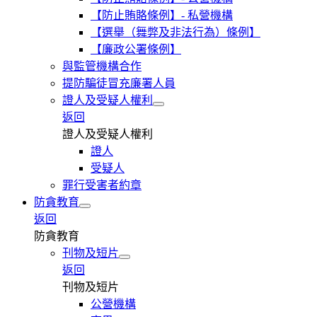
【防止賄賂條例】- 私營機構
【選舉（舞弊及非法行為）條例】
【廉政公署條例】
與監管機構合作
提防騙徒冒充廉署人員
證人及受疑人權利
返回
證人及受疑人權利
證人
受疑人
罪行受害者約章
防貪教育
返回
防貪教育
刊物及短片
返回
刊物及短片
公營機構