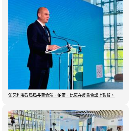
匈牙利廉政局局長費倫茨．帕爾．比羅在反貪會議上致辭。