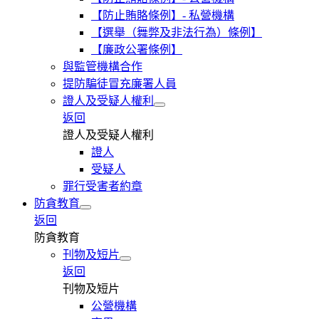
【防止賄賂條例】- 私營機構
【選舉（舞弊及非法行為）條例】
【廉政公署條例】
與監管機構合作
提防騙徒冒充廉署人員
證人及受疑人權利
返回
證人及受疑人權利
證人
受疑人
罪行受害者約章
防貪教育
返回
防貪教育
刊物及短片
返回
刊物及短片
公營機構