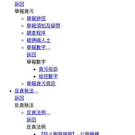
返回
舉報貪污
舉報途徑
舉報須知及疑問
調查程序
被通緝人士
舉報數字
返回
舉報數字
貪污投訴
檢控數字
舉報貪污資訊
反貪執法
返回
反貪執法
反貪法例
返回
反貪法例
【防止賄賂條例】- 公營機構