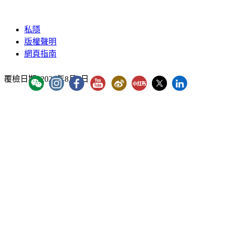
私隱
版權聲明
網頁指南
覆檢日期:
2026年8月7日
YouTube - ICAC Channel
「香港廉政公署」WeChat 官方帳號
"香港廉政公署 Hong Kong ICAC" Instagram
"香港廉政公署 Hong Kong ICAC" Faceb
廉署微博
廉署小紅書
廉署X
香港廉政