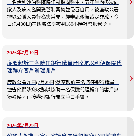
一名伊利沙伯醫院時任副顧問醫生，五年半內多次向
家人及病人濫開受管制藥物並侵吞自用，被廉政公署
控以公職人員行為失當罪，經審訊後被裁定罪成，今
日(7月30日)在區域法院被判160小時社會服務令。
2026年7月30日
廉署起訴三名時任銀行職員涉收賄以利便保險代
理轉介客戶辦理開戶
廉政公署昨日(7月29日)落案起訴三名時任銀行職員，
控告他們涉嫌收賄以協助一名保險代理轉介的客戶無
須輪候，直接辦理銀行開立戶口手續。
2026年7月29日