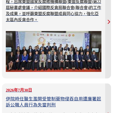
程，出席東盟國家反腐敗機構聯盟(東盟反腐聯盟)第22
屆秘書處會議，介紹國際反貪局聯合會(聯合會)的工作
及成果，並呼籲東盟反腐聯盟成員同心協力，強化亞
太區內反貪合作。
2026年7月30日
伊院時任醫生濫開受管制藥物侵吞自用遭廉署起
訴公職人員行為失當判刑