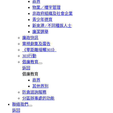
商界
物業／樓宇管理
非政府組織及社會企業
青少年德育
新來港 / 不同種族人士
廉潔選舉
廉政快訊
電視劇集及廣告
《零距離接觸303》
303行動
倡廉教育
返回
倡廉教育
商界
其他界別
防貪諮詢服務
分區辦事處的功能
聯絡我們
返回