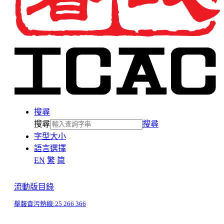
搜尋
搜尋
搜尋
字型大小
語言選擇
EN
繁
简
流動版目錄
舉報貪污熱線:
25 266 366