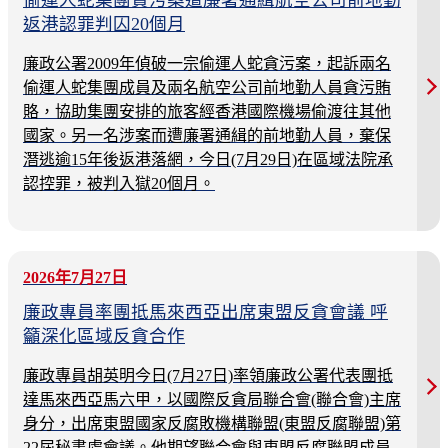
偷運人蛇集團貪污案遭廉署通緝航空公司前地勤
返港認罪判囚20個月
廉政公署2009年偵破一宗偷運人蛇貪污案，起訴兩名
偷運人蛇集團成員及兩名航空公司前地勤人員貪污賄
賂，協助集團安排的旅客經香港國際機場偷渡往其他
國家。另一名涉案而遭廉署通緝的前地勤人員，棄保
潛逃逾15年後返港落網，今日(7月29日)在區域法院承
認控罪，被判入獄20個月。
2026年7月27日
廉政專員率團抵馬來西亞出席東盟反貪會議 呼
籲深化區域反貪合作
廉政專員胡英明今日(7月27日)率領廉政公署代表團抵
達馬來西亞馬六甲，以國際反貪局聯合會(聯合會)主席
身分，出席東盟國家反腐敗機構聯盟(東盟反腐聯盟)第
22屆秘書處會議。他期望聯合會與東盟反腐聯盟成員