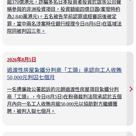
逾370億港元，詐騙多名日本投資者投資於該等公司聲
稱參與的非洲投資項目，投資額逾四億日圓(案發時約
為2,840萬港元)。五名被告早前認罪或經審訊後被定
罪，當中兩名涉案時任銀行經理今日(8月6日)在區域法
院同被判囚三年。
2026年8月5日
過渡性房屋紮鐵分判商「工頭」承認向工人收賄
50,000元判囚七個月
一名遭廉政公署起訴的元朗過渡性房屋項目紮鐵分判
商「工頭」，今日(8月5日)在粉嶺裁判法院承認於五個
月內向一名工人收賄共逾50,000元以協助對方繼續獲
聘，被判入獄七個月。