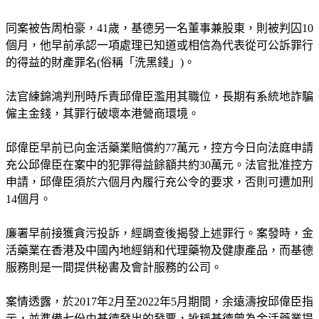
同案被告周柏豪，41歲，基德另一名董事兼股東，則被判囚10
個月，他早前承認一項處理已知道或相信為代表從可公訴罪行
的得益的財產罪名(俗稱「洗黑錢」)。
法官練錦鴻判刑時斥責邱偉臣濫用其職位，長期有系統地詐騙
僱主金錢，其罪行破壞本港營商環境。
邱偉臣早前已向金活藥業賠償約77萬元，控方今日向法庭申請
充公邱偉臣在案中的犯罪得益餘額共約30萬元。法官批准控方
申請，邱偉臣須於六個月內履行充公令的要求，否則可遭加刑
14個月。
廉署早前接獲貪污投訴，經調查後揭發上述罪行。案發時，金
活藥業在香港及中國內地經銷和代理藥物及健康產品，而基德
服務則是一間提供秘書及會計服務的公司。
案情透露，於2017年2月至2022年5月期間，余遠濤按邱偉臣指
示，並準備七份由基德發出的發票，訛稱基德曾為金活藥業提