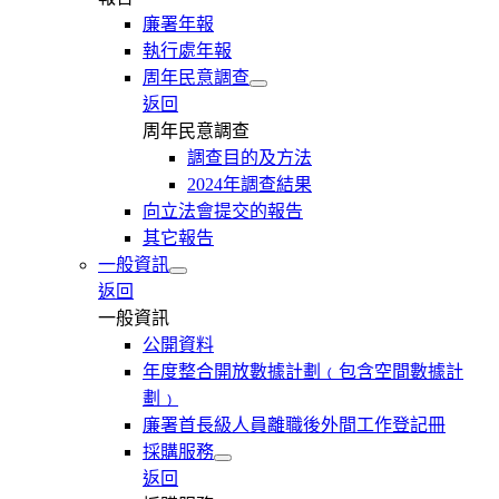
廉署年報
執行處年報
周年民意調查
返回
周年民意調查
調查目的及方法
2024年調查結果
向立法會提交的報告
其它報告
一般資訊
返回
一般資訊
公開資料
年度整合開放數據計劃﹙包含空間數據計
劃﹚
廉署首長級人員離職後外間工作登記冊
採購服務
返回