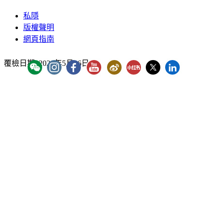
私隱
版權聲明
網頁指南
覆檢日期:
2026年5月26日
YouTube - ICAC Channel
「香港廉政公署」WeChat 官方帳號
"香港廉政公署 Hong Kong ICAC" Instagram
"香港廉政公署 Hong Kong ICAC" Faceb
廉署微博
廉署小紅書
廉署X
香港廉政