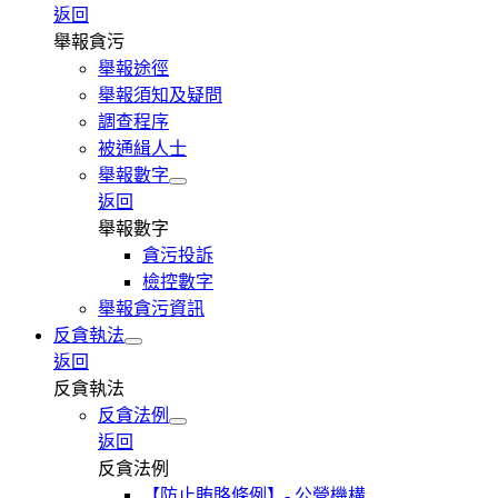
返回
舉報貪污
舉報途徑
舉報須知及疑問
調查程序
被通緝人士
舉報數字
返回
舉報數字
貪污投訴
檢控數字
舉報貪污資訊
反貪執法
返回
反貪執法
反貪法例
返回
反貪法例
【防止賄賂條例】- 公營機構