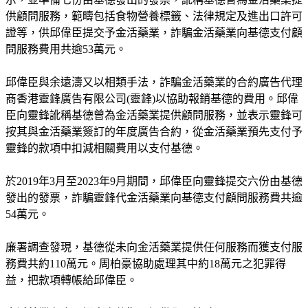
供顧問服務，範疇包括食物營養標籤、法律規定及進出口許可
證等，供邱偉臣提交予金活藥業，詐騙金活藥業向基德支付顧
問服務費用共逾53萬元。
邱偉臣與余遠濤又以相類手法，詐騙金活藥業的合約廣告代理
商香港靈鋒廣告有限公司(靈鋒)以協助報銷基德的費用。邱偉
臣向靈鋒訛稱基德曾為金活藥業提供顧問服務，並表示靈鋒可
按其與金活藥業簽訂的年度廣告合約，從金活藥業預先支付予
靈鋒的款項中扣減相關費用以支付基德。
於2019年3月至2023年9月期間，邱偉臣向靈鋒提交六份由基德
發出的發票，詐騙靈鋒代金活藥業向基德支付顧問服務費共逾
54萬元。
廉署調查發現，基德從未向金活藥業提供任何服務而獲支付服
務費共約110萬元。周柏豪協助處理其中約18萬元之犯罪得
益，把款項轉帳給邱偉臣。