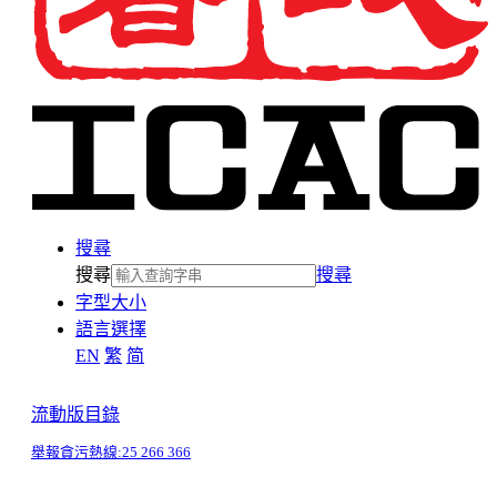
搜尋
搜尋
搜尋
字型大小
語言選擇
EN
繁
简
流動版目錄
舉報貪污熱線:
25 266 366