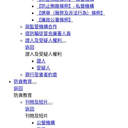
【防止賄賂條例】- 私營機構
【選舉（舞弊及非法行為）條例】
【廉政公署條例】
與監管機構合作
提防騙徒冒充廉署人員
證人及受疑人權利
返回
證人及受疑人權利
證人
受疑人
罪行受害者約章
防貪教育
返回
防貪教育
刊物及短片
返回
刊物及短片
公營機構