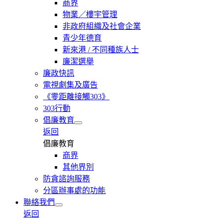
商界
物業／樓宇管理
非政府組織及社會企業
青少年德育
新來港 / 不同種族人士
廉潔選舉
廉政快訊
電視劇集及廣告
《零距離接觸303》
303行動
倡廉教育
返回
倡廉教育
商界
其他界別
防貪諮詢服務
分區辦事處的功能
聯絡我們
返回