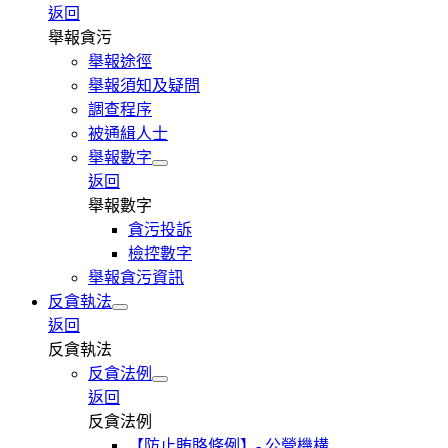
返回
舉報貪污
舉報途徑
舉報須知及疑問
調查程序
被通緝人士
舉報數字
返回
舉報數字
貪污投訴
檢控數字
舉報貪污資訊
反貪執法
返回
反貪執法
反貪法例
返回
反貪法例
【防止賄賂條例】- 公營機構