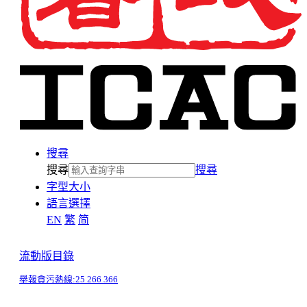
搜尋
搜尋
搜尋
字型大小
語言選擇
EN
繁
简
流動版目錄
舉報貪污熱線:
25 266 366