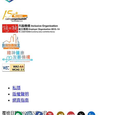
私隱
版權聲明
網頁指南
覆檢日期:
2026年5月26日
YouTube - ICAC Channel
「香港廉政公署」WeChat 官方帳號
"香港廉政公署 Hong Kong ICAC" Instagram
"香港廉政公署 Hong Kong ICAC" Faceb
廉署微博
廉署小紅書
廉署X
香港廉政