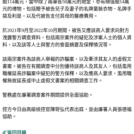
逾114萬元，當中除了兩筆各50萬元的現金，亦有總值逾14萬
元的禮物，包括贈予被告兒子及妻子的名牌童裝衣物、名牌手
袋及利是，以及代被告支付其母的醫療費用。
於2021年9月至2022年10月期間，被告又應該商人要求向對方
洩露警方調查資料，包括兩宗案件的疑犯及涉案人士的個人資
料，以及該等人士與警方的會面摘要及保釋情況等。
該兩宗案件為該商人舉報的詐騙案，以及牽涉其友人的虛假文
書案。被告在有關調查中分別優待該商人及其友人，包括濫用
職權延長詐騙案中疑犯的警方保釋，以及應商人要求，濫用職
權無故延長或中止虛假文書案的相關調查工作。
警務處在廉署調查案件期間提供全面協助。
控方今日由高級檢控官陳哿弘代表出庭，並由廉署人員張德福
協助。
返回目錄