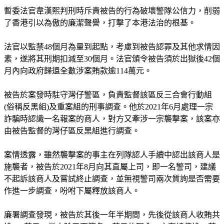
暫委法官韋漢熙判刑時斥責被告的行為破壞警隊公信力，削弱
了香港引以為傲的廉潔聲譽，打擊了本港法治的根基。
法官以監禁48個月為量到起點，考慮到被告認罪及其他求情因
素，遂將其刑期扣減至30個月。法官頒令被告須於出獄後42個
月內向政府歸還全數涉案賄款逾114萬元。
被告於案發時駐守灣仔警區，負責監督該區反三合會行動組
(俗稱反黑組)及重案組的刑事調查。他於2021年6月處理一宗
詐騙時認識一名報案的商人，對方又牽涉一宗襲擊案，該案亦
由被告監督的灣仔區反黑組進行調查。
案情透露，雖然襲擊案的事主在列隊認人手續中認出該商人是
施襲者，被告於2021年8月向其直屬上司，即一名警司，建議
不起訴該商人及嘗試終止調查，並無視警司兩次質詢是否需要
作進一步調查，吩咐下屬釋放該商人。
廉署調查發現，被告於其後一年半期間，先後從該商人收賄共