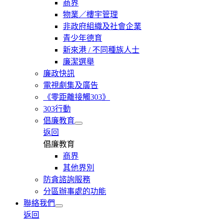
商界
物業／樓宇管理
非政府組織及社會企業
青少年德育
新來港 / 不同種族人士
廉潔選舉
廉政快訊
電視劇集及廣告
《零距離接觸303》
303行動
倡廉教育
返回
倡廉教育
商界
其他界別
防貪諮詢服務
分區辦事處的功能
聯絡我們
返回