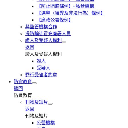
【防止賄賂條例】- 私營機構
【選舉（舞弊及非法行為）條例】
【廉政公署條例】
與監管機構合作
提防騙徒冒充廉署人員
證人及受疑人權利
返回
證人及受疑人權利
證人
受疑人
罪行受害者約章
防貪教育
返回
防貪教育
刊物及短片
返回
刊物及短片
公營機構