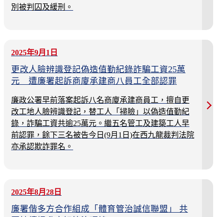
別被判囚及緩刑。
2025年9月1日
更改人臉辨識登記偽造值勤紀錄詐騙工資25萬
元 遭廉署起訴商廈承建商八員工全部認罪
廉政公署早前落案起訴八名商廈承建商員工，擅自更
改工地人臉辨識登記，替工人「掃臉」以偽造值勤紀
錄，詐騙工資共逾25萬元。繼五名管工及建築工人早
前認罪，餘下三名被告今日(9月1日)在西九龍裁判法院
亦承認欺詐罪名。
2025年8月28日
廉署偕多方合作組成「體育管治誠信聯盟」 共