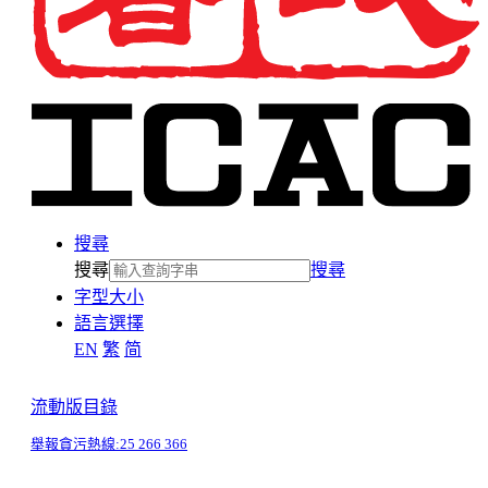
搜尋
搜尋
搜尋
字型大小
語言選擇
EN
繁
简
流動版目錄
舉報貪污熱線:
25 266 366