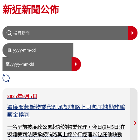
新近新聞公佈
自:
至:
2025年9月5日
遭廉署起訴物業代理承認賄賂上司包庇缺勤詐騙
薪金候判
一名早前被廉政公署起訴的物業代理，今日(9月5日)在
觀塘裁判法院承認賄賂其上線分行經理以包庇他缺勤