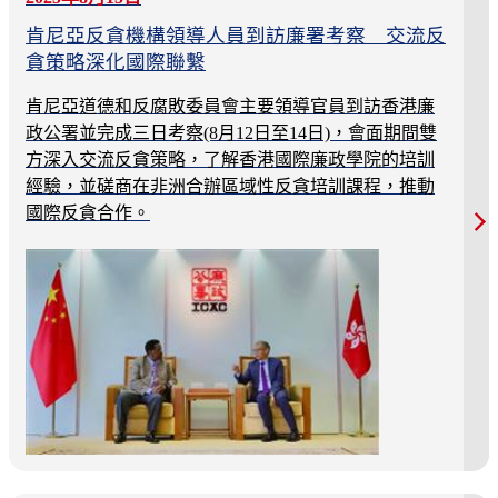
肯尼亞反貪機構領導人員到訪廉署考察 交流反
貪策略深化國際聯繫
肯尼亞道德和反腐敗委員會主要領導官員到訪香港廉
政公署並完成三日考察(8月12日至14日)，會面期間雙
方深入交流反貪策略，了解香港國際廉政學院的培訓
經驗，並磋商在非洲合辦區域性反貪培訓課程，推動
國際反貪合作。