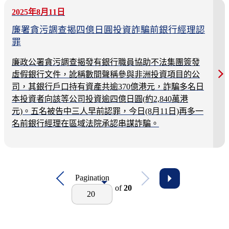
2025年8月11日
廉署貪污調查揭四億日圓投資詐騙前銀行經理認
罪
廉政公署貪污調查揭發有銀行職員協助不法集團簽發
虛假銀行文件，訛稱數間聲稱參與非洲投資項目的公
司，其銀行戶口持有資產共逾370億港元，詐騙多名日
本投資者向該等公司投資逾四億日圓(約2,840萬港
元)。五名被告中三人早前認罪，今日(8月11日)再多一
名前銀行經理在區域法院承認串謀詐騙。
Pagination
of
20
20