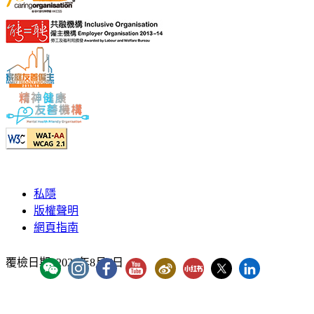
私隱
版權聲明
網頁指南
覆檢日期:
2026年8月7日
YouTube - ICAC Channel
「香港廉政公署」WeChat 官方帳號
"香港廉政公署 Hong Kong ICAC" Instagram
"香港廉政公署 Hong Kong ICAC" Faceb
廉署微博
廉署小紅書
廉署X
香港廉政