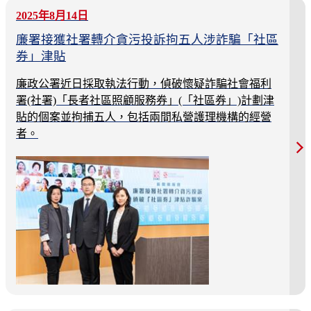
2025年8月14日
廉署接獲社署轉介貪污投訴拘五人涉詐騙「社區
券」津貼
廉政公署近日採取執法行動，偵破懷疑詐騙社會福利
署(社署)「長者社區照顧服務券」(「社區券」)計劃津
貼的個案並拘捕五人，包括兩間私營護理機構的經營
者。