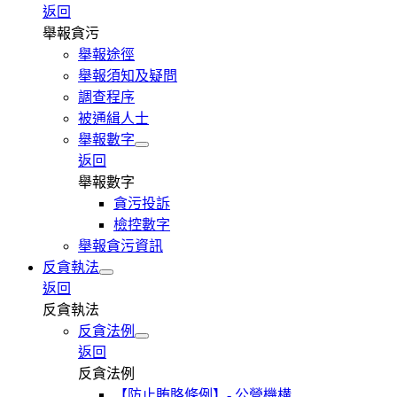
返回
舉報貪污
舉報途徑
舉報須知及疑問
調查程序
被通緝人士
舉報數字
返回
舉報數字
貪污投訴
檢控數字
舉報貪污資訊
反貪執法
返回
反貪執法
反貪法例
返回
反貪法例
【防止賄賂條例】- 公營機構