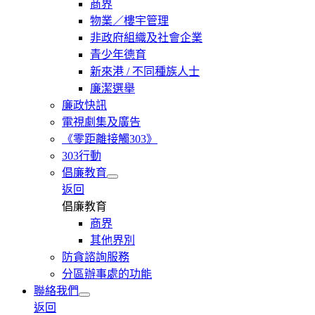
商界
物業／樓宇管理
非政府組織及社會企業
青少年德育
新來港 / 不同種族人士
廉潔選舉
廉政快訊
電視劇集及廣告
《零距離接觸303》
303行動
倡廉教育
返回
倡廉教育
商界
其他界別
防貪諮詢服務
分區辦事處的功能
聯絡我們
返回