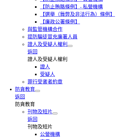
【防止賄賂條例】- 私營機構
【選舉（舞弊及非法行為）條例】
【廉政公署條例】
與監管機構合作
提防騙徒冒充廉署人員
證人及受疑人權利
返回
證人及受疑人權利
證人
受疑人
罪行受害者約章
防貪教育
返回
防貪教育
刊物及短片
返回
刊物及短片
公營機構